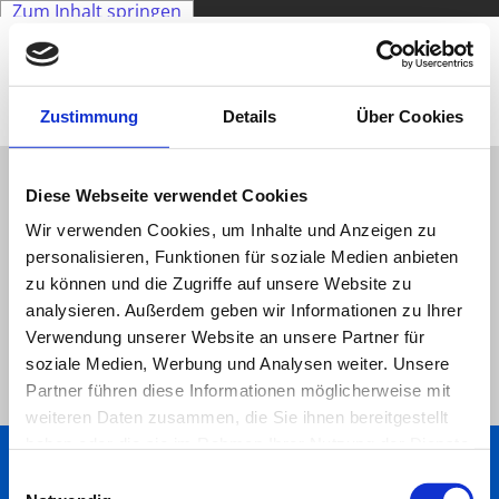
Zum Inhalt springen
Zustimmung
Details
Über Cookies
Diese Webseite verwendet Cookies
Referenzen - Thomas Raude
Wir verwenden Cookies, um Inhalte und Anzeigen zu
Metallbau GmbH & Co. KG,
personalisieren, Funktionen für soziale Medien anbieten
zu können und die Zugriffe auf unsere Website zu
Bentwisch bei Rostock
analysieren. Außerdem geben wir Informationen zu Ihrer
Verwendung unserer Website an unsere Partner für
soziale Medien, Werbung und Analysen weiter. Unsere
Partner führen diese Informationen möglicherweise mit
weiteren Daten zusammen, die Sie ihnen bereitgestellt
haben oder die sie im Rahmen Ihrer Nutzung der Dienste
Thomas Raude Metallbau GmbH & Co. KG | Goorstorfer Str. 7 |
gesammelt haben.
18182 Bentwisch | Telefon:
0381 - 69 02 26
| Telefax: 0381 - 69 04 24 |
Einwilligungsauswahl
info@metallbau-raude.de