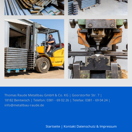
Thomas Raude Metallbau GmbH & Co. KG | Goorstorfer Str. 7 |
18182 Bentwisch | Telefon:
0381 - 69 02 26
| Telefax: 0381 - 69 04 24 |
info@metallbau-raude.de
Startseite
|
Kontakt
Datenschutz & Impressum