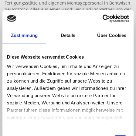
Fertigungsstätte und eigenem Montagepersonal in Bentwisch
bei Rostock. Alles aus einer Hand: wir sind Ihr Partner von der
Beratung über die Planung, Konstruktion, Produktion und
Montage bis zur Übergabe Ihres Projektes. Als erfahrener,
kompetenter und zuverlässiger Partner erfüllen wir gern Ihre
individuellen Wünsche nach Zuverlässigkeit,
Zustimmung
Details
Über Cookies
Umsetzungsqualität und hoher Wirtschaftlichkeit.
Diese Webseite verwendet Cookies
Wir verwenden Cookies, um Inhalte und Anzeigen zu
personalisieren, Funktionen für soziale Medien anbieten
Leistungen
zu können und die Zugriffe auf unsere Website zu
analysieren. Außerdem geben wir Informationen zu Ihrer
Erfah
ren Sie mehr über unser Leistungsportfolio im Bereich
Verwendung unserer Website an unsere Partner für
Metallbau.
soziale Medien, Werbung und Analysen weiter. Unsere
Mehr erfahren...
Partner führen diese Informationen möglicherweise mit
weiteren Daten zusammen, die Sie ihnen bereitgestellt
Über uns
haben oder die sie im Rahmen Ihrer Nutzung der Dienste
gesammelt haben.
Einwilligungsauswahl
Lernen Sie unser Unternehmen kennen und lesen Sie